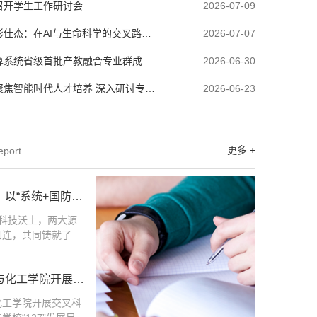
召开学生工作研讨会
2026-07-09
彭佳杰：在AI与生命科学的交叉路
2026-07-07
国”的追光者
算系统省级首批产教融合专业群成立
2026-06-30
能产教融合对接活动圆满落幕
聚焦智能时代人才培养 深入研讨专业
2026-06-23
大纲改革
更多 +
eport
以“系统+国防”
“1→0”反向基础
科技沃土，两大源
相连，共同铸就了我
碑式的“第一”，为
基础。面向世界一流
与化工学院开展交
密对接“三航”等国
流
瞻把握计算机科学前
化工学院开展交叉科
体系、数据管理、算