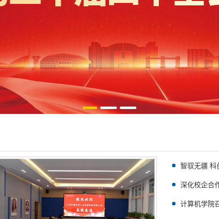
智驭无疆 
承办“图灵杯”
深化校企合
工大计算机学
计算机学院
专题党课