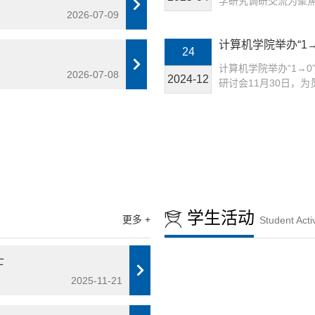
学研究调研交流为聚焦学
法应用与系统平台的
2026-07-09
标，进一步加强学院
了“系统+国防”的鲜
布局，促进信息学科
能发展提供核心支撑
计算机学院举办“1
展，培育形成学科新的
24
争加剧与关键核心技术“卡
问题研讨会
下午，计算机学院和
计算机学院举办“1→
2026-07-08
开展以“聚焦交叉科学
2024-12
研讨会11月30日，
会。化学与化工学院
次党代会精神，加强有
院长陈凯杰、院长助理
→1”和“1→0”双向
加调研交流。计算机学
谊校区国际会议中心第
for science交叉研
→0”重大工程基础问
西安航空计算技术研
>
点击进入 >>
国航天科技集团第九
中国航天科技五院西
旺、中国空间技术研
学生活动
书记周国昌、Platfor
更多 +
Student Activ
士
2025-11-21