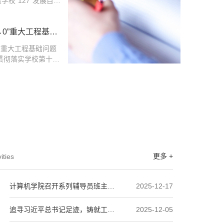
校“127”发展目
智能计算系统，塑造
基础研究和前沿交叉
明学科特色，为人工智
与其他学科的融合发
。为破解国际科技竞
→0”重大工程基础
增长点，4月14日
脖子”...
化学与化工学院联合
0”重大工程基础问题
研究”为主题的座谈
为贯彻落实学校第十四
党委书记张啸川、副
组织科研，推进“0
郭威等一行8人参
发力，计算机学院在友
院院长尚学群、AI
二会议室，召开“1
究中心主任彭佳杰和...
题研讨会。中航工业
究所所长胡林平、中
研究院副院长陈雷、
点击进入 >>
安分院副总师钟兴
究院西安分院总体部
m公司副总裁...
更多 +
ities
计算机学院召开系列辅导员班主任
2025-12-17
工作会议
追寻习近平总书记足迹，铸就工业
2025-12-05
强国青春担当