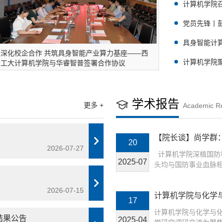
计算机学院
党员先锋丨
口，做“计算报
具身智能计
深化校企合作 共筑具身智能产业算力基座——西
仪式暨具身智
计算机学院
工大计算机学院与华睿智普签署合作协议
核心课程教学
学术报告
更多 +
Academic R
【院长谈】尚学群：
20
特色引领计算机学院
2026-07-27
研究实践
计算机学院深植国防
2025-07
头均与国防事业血脉
国计算机领域四项里程
学科发展奠定了坚实
2026-07-15
计算机学院与化学
学科建设目标，学院紧
17
叉科学研究调研交
家重大战略需求，前
计算机学院与化学与
沿，构建了融合智能
结果公告
2025-04