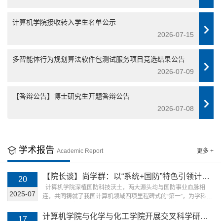
计算机学院接收转入学生名单公示
2026-07-15
多智能体行为规划算法软件包测试服务项目竞选结果公告
2026-07-09
【答辩公告】博士研究生开题答辩公告
2026-07-08
学术报告
Academic Report
更多 +
【院长谈】尚学群：以“系统+国防”特色引领计算
20
机学院“1→0”反向基础研究实践
计算机学院深植国防科技沃土，两大源头均与国防事业血脉相
2025-07
连，共同铸就了我国计算机领域四项里程碑式的“第一”，为学科发
展奠定了坚实基础。面向世界一流学科建设目标，学院紧密对接
“三航”等国家重大战略需求，前瞻把握计算机科学前沿，构建了融
计算机学院与化学与化工学院开展交叉科学研究
17