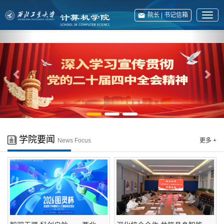
院长 | 书记信箱
展
开
上
下
English
菜
单
一
一
张
张
学院要闻
News Focus
更多 +