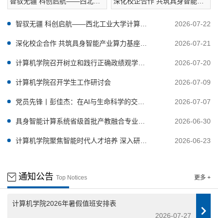
智驭无疆 科创启航——西北工
深化校企合作 共筑具身智能产
业大学计算机学院承办“图灵杯”
业算力基座——西工大计算机
全国青少年编程及人工智能挑
学院与华睿智普签署合作协议
智驭无疆 科创启航——西北工业大学计算机
2026-07-22
战活动
学院承办“图灵杯”全国青少年编程及人工智能挑
深化校企合作 共筑具身智能产业算力基座
2026-07-21
战活动
——西工大计算机学院与华睿智普签署合作协
计算机学院召开树立和践行正确政绩观学习
2026-07-20
议
教育专题党课
计算机学院召开学生工作研讨会
2026-07-09
党员先锋丨彭佳杰：在AI与生命科学的交叉
2026-07-07
路口，做“计算报国”的追光者
具身智能计算系统省级首批产教融合专业群
2026-06-30
成立仪式暨具身智能产教融合对接活动圆满落
计算机学院聚焦智能时代人才培养 深入研讨
2026-06-23
幕
专业核心课程教学大纲改革
通知公告
Top Notices
更多 +
计算机学院2026年暑假值班安排表
2026-07-27