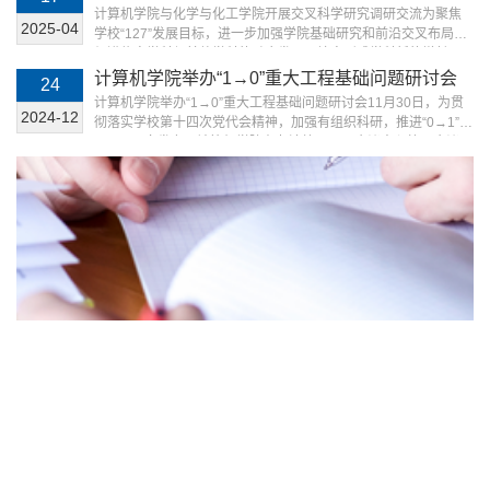
合智能体系、数据管理、算法应用与系统平台的智能计算系统，
调研交流
计算机学院与化学与化工学院开展交叉科学研究调研交流为聚焦
塑造了“系统+国防”的鲜明学科特色，为人工智能发展提供核心支
2025-04
学校“127”发展目标，进一步加强学院基础研究和前沿交叉布局，
撑。为破解国际科技竞争加剧与关键核心技术“卡脖子”...
促进信息学科与其他学科的融合发展，培育形成学科新的增长
点，4月14日下午，计算机学院和化学与化工学院联合开展以“聚
计算机学院举办“1→0”重大工程基础问题研讨会
24
焦交叉科学研究”为主题的座谈会。化学与化工学院党委书记张啸
计算机学院举办“1→0”重大工程基础问题研讨会11月30日，为贯
川、副院长陈凯杰、院长助理郭威等一行8人参加调研交流。计算
2024-12
彻落实学校第十四次党代会精神，加强有组织科研，推进“0→1”和
机学院院长尚学群、AI for science交叉研究中心主任彭佳杰和...
“1→0”双向发力，计算机学院在友谊校区国际会议中心第二会议
室，召开“1→0”重大工程基础问题研讨会。中航工业西安航空计算
技术研究所所长胡林平、中国航天科技集团第九研究院副院长陈
雷、中国航天科技五院西安分院副总师钟兴旺、中国空间技术研
究院西安分院总体部书记周国昌、Platform公司副总裁...
点击进入 >>