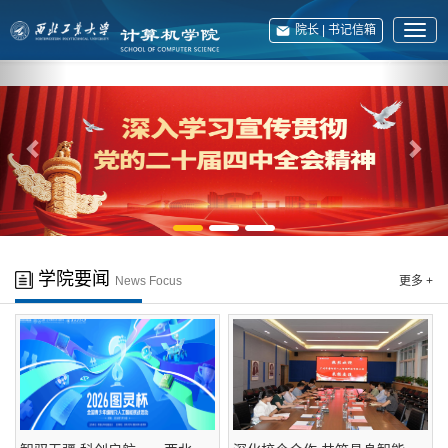
院长 | 书记信箱
展
开
上
下
English
菜
单
一
一
张
张
学院要闻
News Focus
更多 +