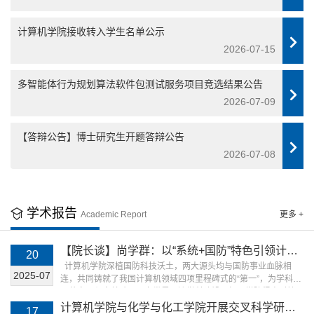
计算机学院接收转入学生名单公示
2026-07-15
多智能体行为规划算法软件包测试服务项目竞选结果公告
2026-07-09
【答辩公告】博士研究生开题答辩公告
2026-07-08
学术报告
Academic Report
更多 +
【院长谈】尚学群：以“系统+国防”特色引领计算
20
机学院“1→0”反向基础研究实践
计算机学院深植国防科技沃土，两大源头均与国防事业血脉相
2025-07
连，共同铸就了我国计算机领域四项里程碑式的“第一”，为学科发
展奠定了坚实基础。面向世界一流学科建设目标，学院紧密对接
“三航”等国家重大战略需求，前瞻把握计算机科学前沿，构建了融
计算机学院与化学与化工学院开展交叉科学研究
17