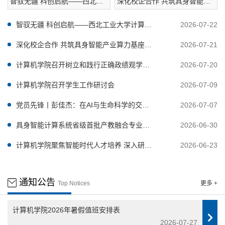
智驭无疆 科创启航——西北工
深化校企合作 共筑具身智能产
业大学计算机学院承办“图灵杯”
业算力基座——西工大计算机
全国青少年编程及人工智能挑
学院与华睿智普签署合作协议
智驭无疆 科创启航——西北工业大学计算机
2026-07-22
战活动
学院承办“图灵杯”全国青少年编程及人工智能挑
深化校企合作 共筑具身智能产业算力基座
2026-07-21
战活动
——西工大计算机学院与华睿智普签署合作协
计算机学院召开树立和践行正确政绩观学习
2026-07-20
议
教育专题党课
计算机学院召开学生工作研讨会
2026-07-09
党员先锋丨彭佳杰：在AI与生命科学的交叉
2026-07-07
路口，做“计算报国”的追光者
具身智能计算系统省级首批产教融合专业群
2026-06-30
成立仪式暨具身智能产教融合对接活动圆满落
计算机学院聚焦智能时代人才培养 深入研讨
2026-06-23
幕
专业核心课程教学大纲改革
通知公告
Top Notices
更多 +
计算机学院2026年暑假值班安排表
2026-07-27