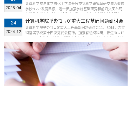
合智能体系、数据管理、算法应用与系统平台的智能计算系统，
调研交流
计算机学院与化学与化工学院开展交叉科学研究调研交流为聚焦
塑造了“系统+国防”的鲜明学科特色，为人工智能发展提供核心支
2025-04
学校“127”发展目标，进一步加强学院基础研究和前沿交叉布局，
撑。为破解国际科技竞争加剧与关键核心技术“卡脖子”...
促进信息学科与其他学科的融合发展，培育形成学科新的增长
点，4月14日下午，计算机学院和化学与化工学院联合开展以“聚
计算机学院举办“1→0”重大工程基础问题研讨会
24
焦交叉科学研究”为主题的座谈会。化学与化工学院党委书记张啸
计算机学院举办“1→0”重大工程基础问题研讨会11月30日，为贯
川、副院长陈凯杰、院长助理郭威等一行8人参加调研交流。计算
2024-12
彻落实学校第十四次党代会精神，加强有组织科研，推进“0→1”和
机学院院长尚学群、AI for science交叉研究中心主任彭佳杰和...
“1→0”双向发力，计算机学院在友谊校区国际会议中心第二会议
室，召开“1→0”重大工程基础问题研讨会。中航工业西安航空计算
技术研究所所长胡林平、中国航天科技集团第九研究院副院长陈
雷、中国航天科技五院西安分院副总师钟兴旺、中国空间技术研
究院西安分院总体部书记周国昌、Platform公司副总裁...
点击进入 >>