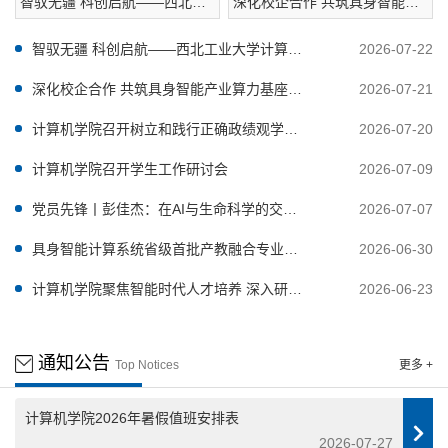
智驭无疆 科创启航——西北工
深化校企合作 共筑具身智能产
业大学计算机学院承办“图灵杯”
业算力基座——西工大计算机
全国青少年编程及人工智能挑
学院与华睿智普签署合作协议
智驭无疆 科创启航——西北工业大学计算机
2026-07-22
战活动
学院承办“图灵杯”全国青少年编程及人工智能挑
深化校企合作 共筑具身智能产业算力基座
2026-07-21
战活动
——西工大计算机学院与华睿智普签署合作协
计算机学院召开树立和践行正确政绩观学习
2026-07-20
议
教育专题党课
计算机学院召开学生工作研讨会
2026-07-09
党员先锋丨彭佳杰：在AI与生命科学的交叉
2026-07-07
路口，做“计算报国”的追光者
具身智能计算系统省级首批产教融合专业群
2026-06-30
成立仪式暨具身智能产教融合对接活动圆满落
计算机学院聚焦智能时代人才培养 深入研讨
2026-06-23
幕
专业核心课程教学大纲改革
通知公告
Top Notices
更多 +
计算机学院2026年暑假值班安排表
2026-07-27