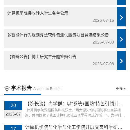
计算机学院接收转入学生名单公示
2026-07-15
多智能体行为规划算法软件包测试服务项目竞选结果公告
2026-07-09
【答辩公告】博士研究生开题答辩公告
2026-07-08
学术报告
Academic Report
更多 +
【院长谈】尚学群：以“系统+国防”特色引领计算
20
机学院“1→0”反向基础研究实践
计算机学院深植国防科技沃土，两大源头均与国防事业血脉相
2025-07
连，共同铸就了我国计算机领域四项里程碑式的“第一”，为学科发
展奠定了坚实基础。面向世界一流学科建设目标，学院紧密对接
“三航”等国家重大战略需求，前瞻把握计算机科学前沿，构建了融
计算机学院与化学与化工学院开展交叉科学研究
17