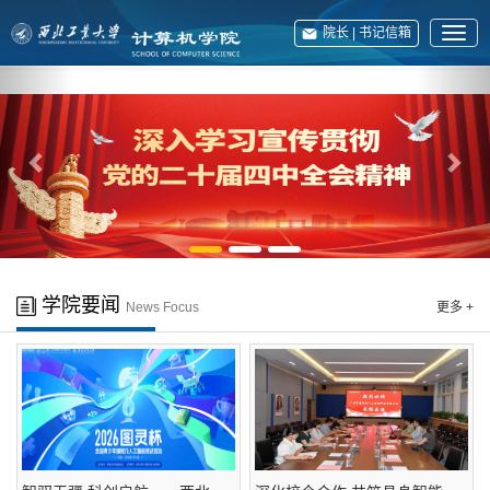
院长 | 书记信箱
展
开
上
下
English
菜
单
一
一
张
张
学院要闻
News Focus
更多 +