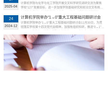
合智能体系、数据管理、算法应用与系统平台的智能计算系统，
调研交流
计算机学院与化学与化工学院开展交叉科学研究调研交流为聚焦
塑造了“系统+国防”的鲜明学科特色，为人工智能发展提供核心支
2025-04
学校“127”发展目标，进一步加强学院基础研究和前沿交叉布局，
撑。为破解国际科技竞争加剧与关键核心技术“卡脖子”...
促进信息学科与其他学科的融合发展，培育形成学科新的增长
点，4月14日下午，计算机学院和化学与化工学院联合开展以“聚
计算机学院举办“1→0”重大工程基础问题研讨会
24
焦交叉科学研究”为主题的座谈会。化学与化工学院党委书记张啸
计算机学院举办“1→0”重大工程基础问题研讨会11月30日，为贯
川、副院长陈凯杰、院长助理郭威等一行8人参加调研交流。计算
2024-12
彻落实学校第十四次党代会精神，加强有组织科研，推进“0→1”和
机学院院长尚学群、AI for science交叉研究中心主任彭佳杰和...
“1→0”双向发力，计算机学院在友谊校区国际会议中心第二会议
室，召开“1→0”重大工程基础问题研讨会。中航工业西安航空计算
技术研究所所长胡林平、中国航天科技集团第九研究院副院长陈
雷、中国航天科技五院西安分院副总师钟兴旺、中国空间技术研
究院西安分院总体部书记周国昌、Platform公司副总裁...
点击进入 >>