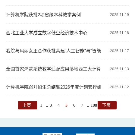
士
计算机学院获批2项省级本科教学案例
2025-11-19
西北工业大学成立数字低空经济技术中心
2025-11-18
我院与玛丽女王合作获批共建“人工智能”与“智能
2025-11-17
交互设计”中外合作办学专业
全国首家鸿蒙系统教学适配应用落地西工大计算
2025-11-13
机学院
计算机学院召开招生总结暨2026年度计划安排研
2025-11-12
讨会
上页
1
3
4
5
6
7
108
下页
..
..