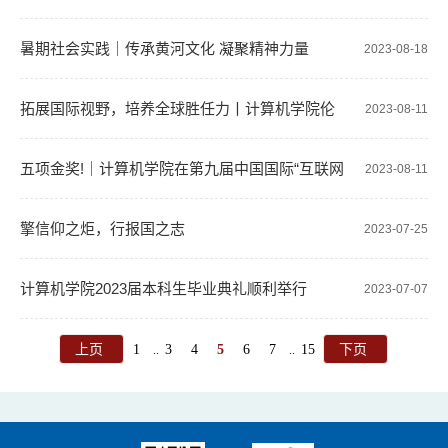
暑期社会实践｜传承黄河文化 凝聚精神力量
2023-08-18
拓展国际视野，培养全球胜任力丨计算机学院伦
2023-08-11
敦大学学院暑期夏令营圆满结束
五项金奖!｜计算机学院在第九届中国国际“互联网
2023-08-11
+”大学生创新创业大赛陕西赛区省级复赛中取得佳绩
擎信仰之炬，行报国之志
2023-07-25
计算机学院2023届本科生毕业典礼顺利举行
2023-07-07
上页
1
3
4
5
6
7
15
下页
..
..