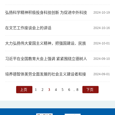
作出重要指示
弘扬科学精神积极投身科技创新 为促进中外科技
2024-10-19
交流推动科技进步贡献青春力量
在文艺工作座谈会上的讲话
2024-10-16
大力弘扬伟大爱国主义精神，把强国建设、民族
2024-10-01
复兴伟业不断推向前进
习近平在全国教育大会上强调 紧紧围绕立德树人
2024-09-10
根本任务 朝着建成教育强国战略目标扎实迈进
培养德智体美劳全面发展的社会主义建设者和接
2024-09-01
班人
上页
1
2
3
4
5
6
8
下页
..