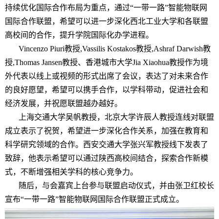
持续优化国际合作布局为重点，通过
“
一带一路
”
智能物联网
国际合作联盟，希望可以进一步深化西北工业大学和各联盟
高校间的合作，提升学院国际化办学进程。
Vincenzo Piuri
教授
,Vassilis Kostakos
教授
,Ashraf Darwish
教
授
,Thomas Jansen
教授、香港城市大学
Jia Xiaohua
教授作为境
外代表以线上或视频的形式出席了会议，表达了对未来合作
的良好愿望，希望可以携手合作，以学科带动，促进社会和
经济发展，并祝愿联盟越办越好。
上海交通大学吴帆教授，北京大学许辰人教授连线对联盟
成立表示了祝贺，希望进一步深化合作关系，加强在教育和
科学研究领域的合作。西安交通大学张兴军教授线下发表了
致辞，他表示希望可以通过陕西高校间结合，探索合作新模
式，不断增强相关学科的核心竞争力。
随后，与会嘉宾上台参与联盟启动仪式，并由张卫红校长
宣布
“
一带一路
”
智能物联网国际合作联盟正式成立。