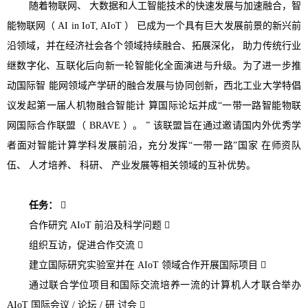
随着物联网、
大数据和人工智能技术的快速发展与加速融合，智
能物联网（
AI in IoT, AIoT
）
已成为一个具有巨大发展前景的新兴前
沿领域，并在经济社会各个领域持续融合、拓展深化，
助力传统行业
继数字化、互联化后向新一轮智能化全面演进与升级。为了进一步推
动国际智
能网领域产学研的融合发展与协同创新，西北工业大学特倡
议发起第一届人机物融合智能计
算国际论坛并成“一带一路智能物联
网国际合作联盟（
BRAVE
）。
”
该联盟旨在通过邀请国内外优秀学
者面对智能计算学科发展前沿，充分发挥“一带一路”国家
在师资队
伍、
人才培养、
科研、
产业发展等相关领域的互补优势。
任务：

合作研究
AIoT
前沿及科学问题

组织互访，促进合作交流

建立国际研究实验室并在
AIoT
领域合作开展国际项目

通过联合学位项目和国际交流培养一流的计算机人才联合举办
AIoT
国际会议
/
论坛
/
研
讨会
