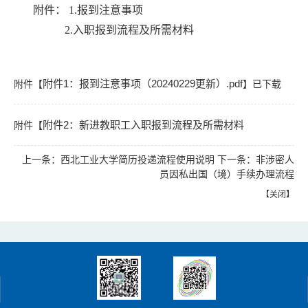
附件： 1.报到注意事项
2.入职报到流程及所需材料
附件1：报到注意事项（20240229更新）.pdf
附件【
】已下载
附件2：新进教职工入职报到流程及所需材料
附件【
次
625
上一条：
西北工业大学简历投递流程使用说明
下一条：
非涉密人
（20240123更新）.pdf
】已下载
次
593
员因私出国（境）手续办理流程
【
关闭
】