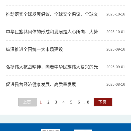
展第十五个五年规划的建议
推动落实全球发展倡议、全球安全倡议、全球文
2025-10-16
明倡议、全球治理倡议
中华民族共同体的形成和发展是人心所向、大势
2025-10-01
所趋、历史必然
纵深推进全国统一大市场建设
2025-09-16
弘扬伟大抗战精神，向着中华民族伟大复兴的光
2025-09-01
辉彼岸奋勇前进
促进民营经济健康发展、高质量发展
2025-08-16
上页
1
2
3
4
5
6
8
下页
..