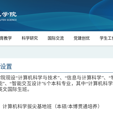
育教学
科学研究
国际交流
党建创优
学生工
设置
学院现设
“计算机科学与技术”、
“
信息与计算科学
”、
”、“
智能交互设计
”
6
个本科专业，其中
“计算机科
英文
国际生班
。
）
计算机科学拔尖基地班（本硕
/本博贯通培养）