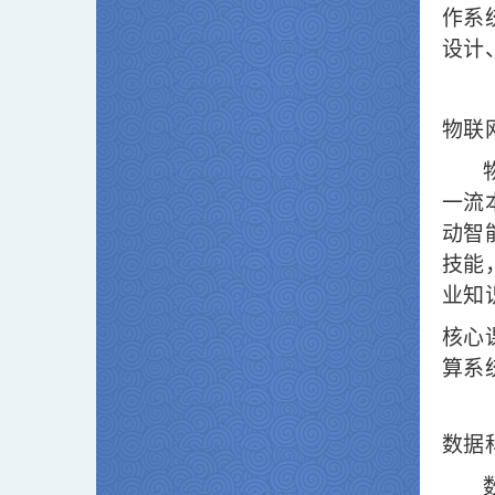
作系
设计
物联
一流
动智
技能
业知
核心
算系
数据