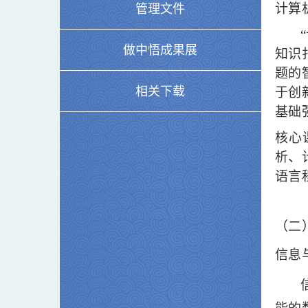
计算
管理文件
做中悟成果展
知识
题的
相关下载
于创
基础
核心
析、
语言
（二
信息