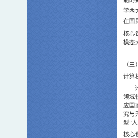
能的
学两
在国
核心
模态
（三
计算
领域
应国
究与
型”
核心