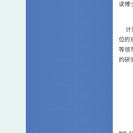
读博
计算
位的
等领
的研