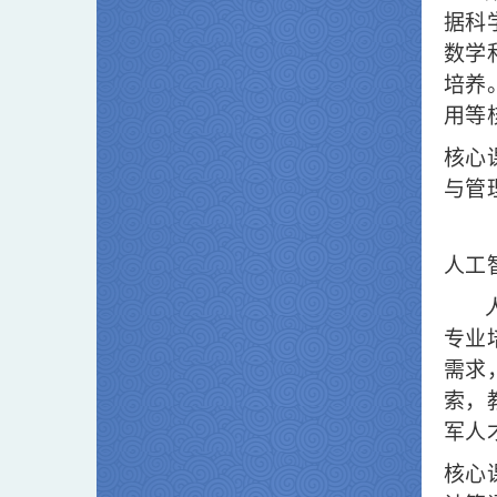
据科
数学
培养
用等
核心
与管
人工
专业
需求
索，
军人
核心