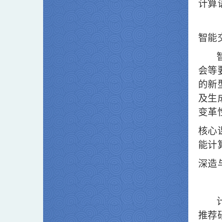
计算
智能
会等
的新
及生
变革
核心
能计
深造
推荐