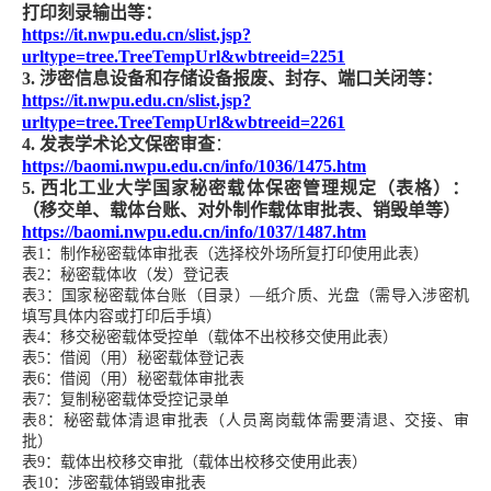
打印刻录输出等：
https://it.nwpu.edu.cn/slist.jsp?
urltype=tree.TreeTempUrl&wbtreeid=2251
3.
涉密信息设备和存储设备报废、封存、端口关闭等：
https://it.nwpu.edu.cn/slist.jsp?
urltype=tree.TreeTempUrl&wbtreeid=2261
4.
发表学术论文保密审查
：
https://baomi.nwpu.edu.cn/info/1036/1475.htm
5.
西北工业大学国家秘密载体保密管理规定（表格）：
（移交单、载体台账、对外制作载体审批表、销毁单等）
https://baomi.nwpu.edu.cn/info/1037/1487.htm
表
1
：制作秘密载体审批表（选择校外场所复打印使用此表）
表
2
：秘密载体收（发）登记表
表
3
：国家秘密载体台账（目录）—纸介质、光盘（需导入涉密机
填写具体内容或打印后手填）
表
4
：移交秘密载体受控单（载体不出校移交使用此表）
表
5
：借阅（用）秘密载体登记表
表
6
：借阅（用）秘密载体审批表
表
7
：复制秘密载体受控记录单
表
8
：秘密载体清退审批表（人员离岗载体需要清退、交接、审
批）
表
9
：载体出校移交审批（载体出校移交使用此表）
表
10
：涉密载体销毁审批表