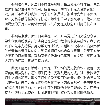
参观过程中，师生们不时驻足凝视，相互交流心得体会。党员
教师们充分发挥引领作用，结合展品，为同学们深入讲解党史知
识，剖析革命精神内涵。同学们全神贯注，被革命先辈们不畏艰
险、无私奉献的精神深深打动。师生们重温了那段艰苦卓绝却又激
情燃烧的岁月，深刻体会到中国共产党在民族危亡时刻的使命担
当。
参观结束后，师生们围坐在一起，开展党史学习交流分享会。
学生代表纷纷发言，讲述自己在参观过程中的收获与感悟，表示要
以革命先辈为榜样，努力学习专业知识，锤炼过硬本领，肩负起新
时代青年的责任与使命。党员教师们也结合自身经历，分享了对党
史学习的深刻理解，鼓励同学们传承红色基因，在实现中华民族伟
大复兴的征程中贡献青春力量。
此次主题党日活动，不仅是一堂生动的党史教育课，更是一次
深刻的精神洗礼。通过师生同行、党群共建的方式，进一步拉近了
师生之间的距离，激发了师生们爱党爱国的热情。师生融合党支部
书记张伟伟表示，未来将继续创新党史学习教育形式，开展更多丰
富多彩的主题活动，引导师生在学思践悟中坚定理想信念，在奋发
有为中践行初心使命，共同培育担当民族复兴大任的时代新人。