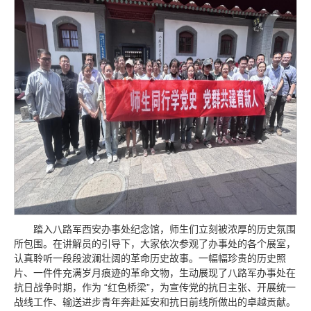
踏入八路军西安办事处纪念馆，师生们立刻被浓厚的历史氛围
所包围。在讲解员的引导下，大家依次参观了办事处的各个展室，
认真聆听一段段波澜壮阔的革命历史故事。一幅幅珍贵的历史照
片、一件件充满岁月痕迹的革命文物，生动展现了八路军办事处在
抗日战争时期，作为 “红色桥梁”，为宣传党的抗日主张、开展统一
战线工作、输送进步青年奔赴延安和抗日前线所做出的卓越贡献。