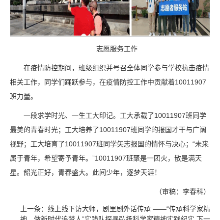
志愿服务工作
在疫情防控期间，班级组织并号召全体同学参与学校抗击疫情
相关工作，同学们踊跃参与，在疫情防控工作中贡献着10011907
班力量。
一段求学时光、一生工大印记。工大承载了10011907班同学
最美的青春时光；工大培养了10011907班同学的报国才干与广阔
视野；工大培育了10011907班同学矢志报国的情怀与决心；“未来
属于青年，希望寄予青年。”10011907班聚是一团火，散是满天
星。韶光正好，青春盛大。此间少年，逐梦天涯！
（审稿：李春科）
上一条：
线上线下访大师，剧里剧外话传承 ——“传承科学家精
神，做新时代追梦人”实践队探寻弘扬科学家精神实践纪实
下一