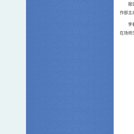
报
作部主
李
在场师