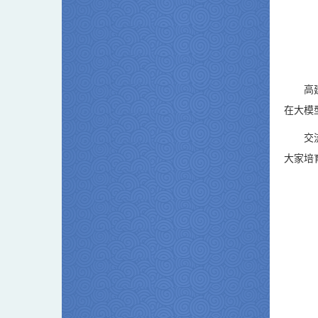
高
在大模
交
大家培