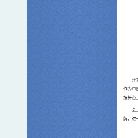
计
作为中
技舞台
会
牌，进