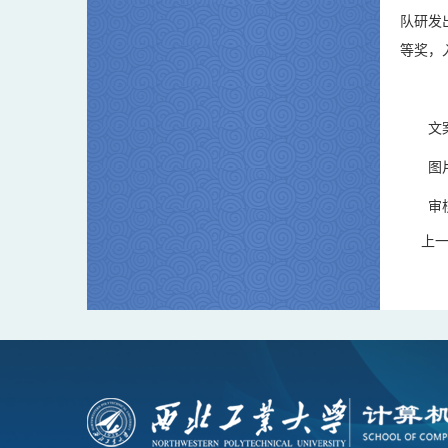
队研发
等奖，
文
图
审
上