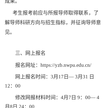
成果。
考生报考前应与所报导师取得联系
，
了
解导师科研方向与
招生指标，并征询导师意
见。
三、网上报名
报名网址：
https://yzb.nwpu.edu.cn/
网上报名时间：
3
月
1
7
日
— 3
月
31
日
12
：
00
修改网报材料时间：
4
月
7
日
9
：
00— 4
月
8
日
24
：
00