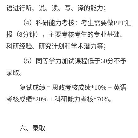
语进行听、说、读、写、译的能力；
（
4
）
科研能力考核
：
考生
需要做
PPT
汇
报（
8
分钟），主要考核考生的专业基础、
科研经验、研究计划和学术潜力等
；
（
5
）同等学力加试课程低于
60
分不予
录取。
复试成绩
=
思政考核成绩
*10% +
英语
考核成绩
*20% +
科研能力考核
*70%
。
六、
录取