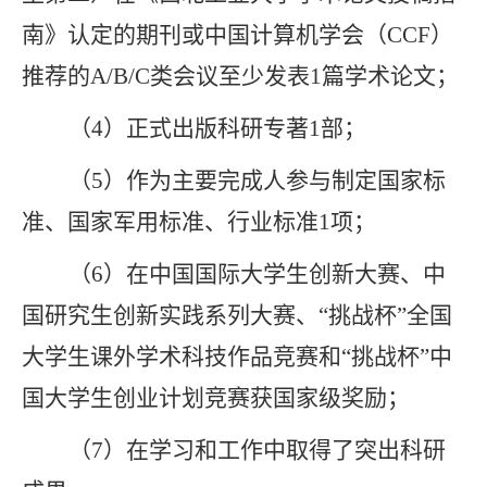
南》认定的期刊或中国计算机学会（
CCF
）
推荐的
A/B/C
类会议
至少发表
1
篇学术论文；
（
4
）正式出版科研专著
1
部；
（
5
）
作为主要完成人参与制定国家标
准、国家军用标准、行业标准
1
项；
（
6
）在中国国际大学生创新大赛、中
国研究生创新实践系列大赛、
“挑战杯”全国
大学生课外学术科技作品竞赛和“挑战杯”中
国大学生创业计划竞赛获国家级奖励；
（
7
）
在学习和工作中
取
得了突出科研