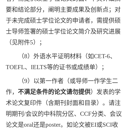
要和结论部分，阐明主要成果及创新点；对
于未完成硕士学位论文的申请者，需提供硕
士导师签署的
硕士学位论文简介及研究进展
（
见附件
5
）；
（
8
）
外语水平证明材料（如
CET-6
、
TOEFL
、
IELTS
等的证书或成绩单）
；
（
9
）以第一作者（或导师一作学生二
作
，
不满足条件的论文请勿提供
）
发表的学
术论文复印件（含期刊封面和目录）。请注
明期刊
/
会议的中科院分区、
CCF
分类、会议
论文是
oral
还是
poster
。如论文被
EI
或
SCI
收