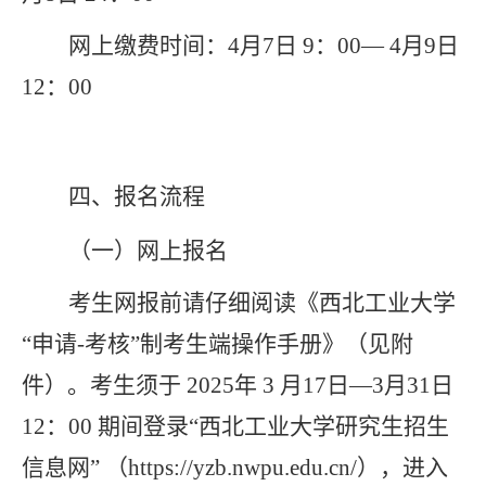
网上缴费时间：
4
月
7
日
9
：
00— 4
月
9
日
12
：
00
四、
报名流程
（
一
）
网上报名
考生网报前请仔细阅读《西北工业大学
“
申请
-
考核
”制考生端操作手册》（见附
件）。考生须于
2025
年
3
月
1
7
日—
3
月
31
日
12
：
00
期间登录
“
西北工业大学研究生招生
信息网
”
（
https://yzb.nwpu.edu.cn/
），进入