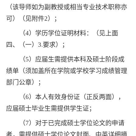
（该导师如为副教授或相当专业技术职称亦
可）
（见附件
2
）
；
（
4
）
学历学位证明材料：
（
见上面
四、（一）
3.
要求
）；
（
5
）应届生需提供
本科及硕士阶段成
绩单（须加盖所在学院或学校学习成绩管理
部门公章）
；
（
6
）
本人有效身份证（正反两面），
应届硕士毕业生需提供学生证
；
（
7
）对于已完成硕士学位论文的申请
者，需提供硕士学位论文封面、中英详细摘