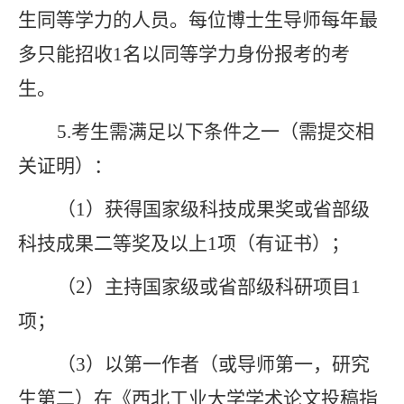
生同等学力的人员
。
每位博士生
导师每年
最
多只能招收
1
名
以
同等学力
身份报考的考
生
。
5.
考生
需满足以下条件之一
（需提交相
关证明）
：
（
1
）获得国家级科技成果奖或省部级
科技成果二等奖及以上
1
项（有证书）；
（
2
）主持国家级或省部级科研项目
1
项；
（
3
）以第一作者（或导师第一，研究
生第二）在《西北工业大学学术论文投稿指