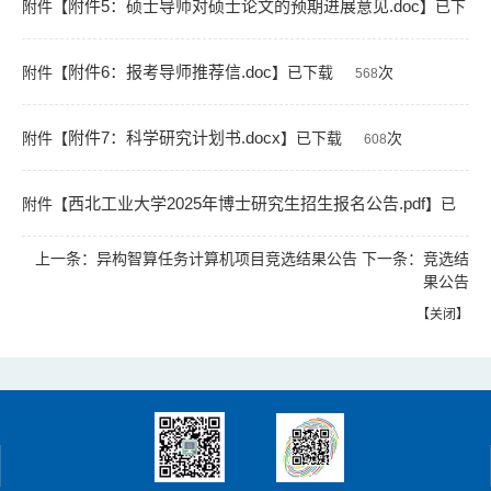
册.pdf
附件5：硕士导师对硕士论文的预期进展意见.doc
附件【
】已下载
次
】已下
555
附件6：报考导师推荐信.doc
载
附件【
次
】已下载
次
523
568
附件7：科学研究计划书.docx
附件【
】已下载
次
608
西北工业大学2025年博士研究生招生报名公告.pdf
附件【
】已
上一条：
异构智算任务计算机项目竞选结果公告
下一条：
竞选结
下载
次
769
果公告
【
关闭
】