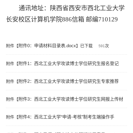
通讯地址：陕西省西安市西北工业大学
长安校区计算机学院
886
信箱 邮编
710129
附件0：申请材料目录表.docx
附件【
】已下载
次
591
附件1：西北工业大学攻读博士学位研究生报名登记
附件【
表.doc
附件2：西北工业大学攻读博士学位研究生专家推荐
附件【
】已下载
次
543
信.doc
附件3：西北工业大学攻读博士学位研究生网报上传材
附件【
】已下载
次
529
料PDF样例.pdf
附件4：西北工业大学“申请-考核”制考生端操作手
附件【
】已下载
次
542