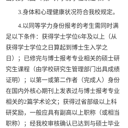
3.
身体
和心理
健康状况符合
我校
规定。
4
.
以
同等学力
身份报考的考生需同时满
足以下
条件：
获得学士学位
6
年
及
以上（从
获得学士学位之日算起到博士生入学之
日）；已修完与博士报考专业相关的硕士研
究生课程（由学校研究生管理部门出具成绩
证明）；以第一或第二作者（完成人）身份
在国
内外核心期刊上发表过与博士报考专业
相关的
2
篇学术论文；获得过省部级以上科
研
奖励
，一般应具有副高以上职称（或相当
职称）；经我校审核确认已达到与硕士毕业