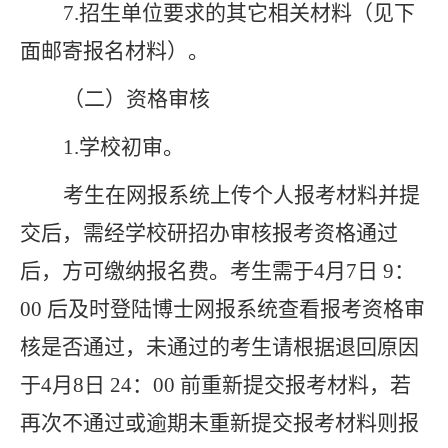
7
.
招生单位
要求的其它相关材料
（见下
面邮寄报名材料）
。
（
二
）
资格审核
1.
学校初审
。
考生在网报系统上传个人报考材料并提
交后，需经学校研招办审核报考资格通过
后，方可缴纳报名费。考生需于
4
月
7
日
9
：
00
后及时登陆博士网报系统查看报考资格审
核是否通过，未通过的考生请根据退回原因
于
4
月
8
日
24
：
00
前重新提交报考材料，若
再次不通过或逾期未重新提交报考材料则报