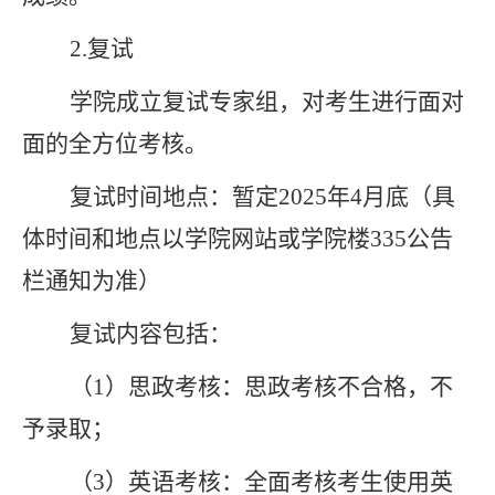
2.
复试
学院成立复试专家组，对考生进行面对
面的全方位考核。
复试时间地点：暂定
202
5
年
4
月
底
（具
体时间和地点以学院网站或学院楼
335
公告
栏通知为准
）
复试内
容
包括：
（
1
）
思政考核：思政考核不合格，不
予录取；
（
3
）英语考核：全面考核考生使用英