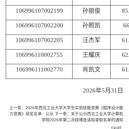
106996107002199
孙丽俊
85
106996107002200
孙照凯
66
106996107002205
汪杰军
61
106996110002755
王耀庆
62
106996111002770
肖凯文
61
2026
年
5
月
31
日
上一条：
2026年西北工业大学大学生实验技能竞赛《程序设计能
力竞赛》获奖名单 - 公示
下一条：
关于公示西北工业大学计算机
学院2026年第二次硕博连读拟录取名单的通知
【
关闭
】