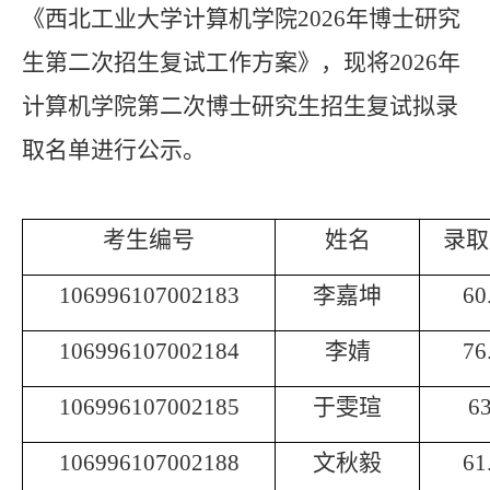
《西北工业大学计算机学院
2026
年博士研究
生第二次招生复试工作方案》，现将
2026
年
计算机学院第二次博士研究生招生复试拟录
取名单进行公示。
考生编号
姓名
录取
106996107002183
李嘉坤
60
106996107002184
李婧
76
106996107002185
于雯瑄
63
106996107002188
文秋毅
61