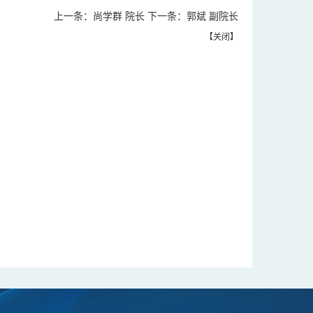
上一条：
尚学群 院长
下一条：
郭斌 副院长
【
关闭
】