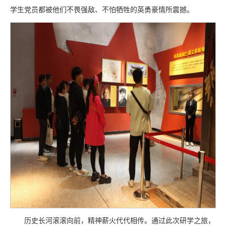
学生党员都被他们不畏强敌、不怕牺牲的英勇豪情所震撼。
历史长河滚滚向前，精神薪火代代相传。通过此次研学之旅，