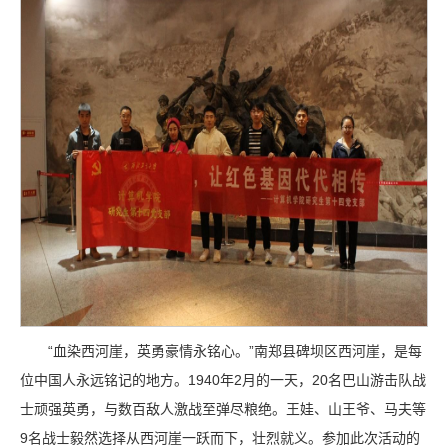
“血染西河崖，英勇豪情永铭心。”南郑县碑坝区西河崖，是每
位中国人永远铭记的地方。1940年2月的一天，20名巴山游击队战
士顽强英勇，与数百敌人激战至弹尽粮绝。王娃、山王爷、马夫等
9名战士毅然选择从西河崖一跃而下，壮烈就义。参加此次活动的