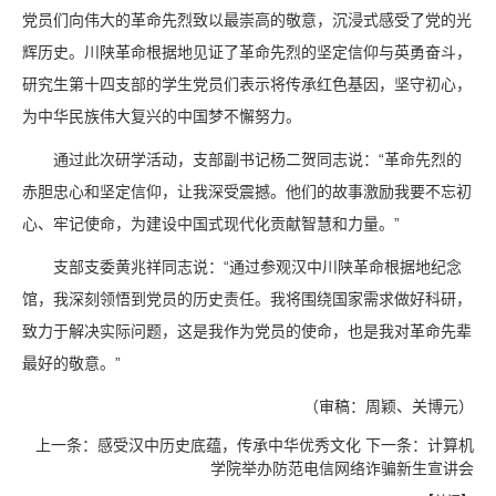
党员们向伟大的革命先烈致以最崇高的敬意，沉浸式感受了党的光
辉历史。川陕革命根据地见证了革命先烈的坚定信仰与英勇奋斗，
研究生第十四支部的学生党员们表示将传承红色基因，坚守初心，
为中华民族伟大复兴的中国梦不懈努力。
通过此次研学活动，支部副书记杨二贺同志说：“革命先烈的
赤胆忠心和坚定信仰，让我深受震撼。他们的故事激励我要不忘初
心、牢记使命，为建设中国式现代化贡献智慧和力量。”
支部支委黄兆祥同志说：“通过参观汉中川陕革命根据地纪念
馆，我深刻领悟到党员的历史责任。我将围绕国家需求做好科研，
致力于解决实际问题，这是我作为党员的使命，也是我对革命先辈
最好的敬意。”
（审稿：周颖、关博元）
上一条：
感受汉中历史底蕴，传承中华优秀文化
下一条：
计算机
学院举办防范电信网络诈骗新生宣讲会