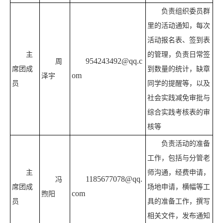
负责组织委员群
里的活动通知，每次
活动报名表、签到表
主
的管理，负责日常签
954243492@qq.c
周
席团成
到数量的统计，缺章
om
泽宇
员
同学的提醒等，以及
社会实践减免审批与
综合实践考核表的审
核等
负责活动的准备
工作，包括与分管老
主
师沟通，经费申请，
1185677078@qq.
冯
席团成
场地申请，横幅等工
com
煦阳
员
具的准备工作，撰写
相关文件，发布通知