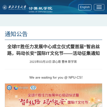
English
展
开
菜
单
通知公告
全球IT胜任力发展中心成立仪式暨首届“智启丝
路，码动长安”国际IT文化节——活动征集通知
2023年03月10日
邵心歌 曹林 靳宇琪
We are waiting for you @ NPU-CS！