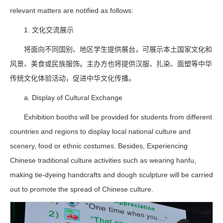
relevant matters are notified as follows:
1. 文化交流展示
将面向不同国别、地区学生提供展台，可展示本土国家文化和
风景、美食或民族服饰。主办方也将提供汉服、扎染、面塑等中华
传统文化体验活动，促进中华文化传播。
a. Display of Cultural Exchange
Exhibition booths will be provided for students from different
countries and regions to display local national culture and
scenery, food or ethnic costumes. Besides, Experiencing
Chinese traditional culture activities such as wearing hanfu,
making tie-dyeing handcrafts and dough sculpture will be carried
out to promote the spread of Chinese culture.