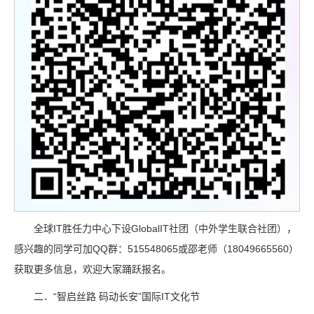
全球IT胜任力中心下设GlobalIT社团（中外学生联合社团），
感兴趣的同学可加QQ群：515548065或邵老师（18049665560）
获取更多信息，欢迎大家踊跃报名。
二．“智启丝路 码动长安”国际IT文化节