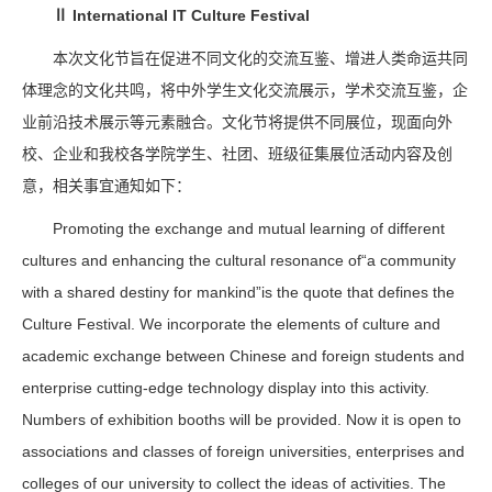
Ⅱ International IT Culture Festival
本次文化节旨在促进不同文化的交流互鉴、增进人类命运共同
体理念的文化共鸣，将中外学生文化交流展示，学术交流互鉴，企
业前沿技术展示等元素融合。文化节将提供不同展位，现面向外
校、企业和我校各学院学生、社团、班级征集展位活动内容及创
意，相关事宜通知如下：
Promoting the exchange and mutual learning of different
cultures and enhancing the cultural resonance of“a community
with a shared destiny for mankind”is the quote that defines the
Culture Festival. We incorporate the elements of culture and
academic exchange between Chinese and foreign students and
enterprise cutting-edge technology display into this activity.
Numbers of exhibition booths will be provided. Now it is open to
associations and classes of foreign universities, enterprises and
colleges of our university to collect the ideas of activities. The