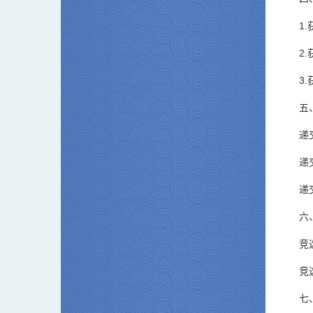
1.
2
3
五
递
递
递交
六
竞
竞
七