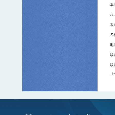
本
八
采
名
地
联
联系
上