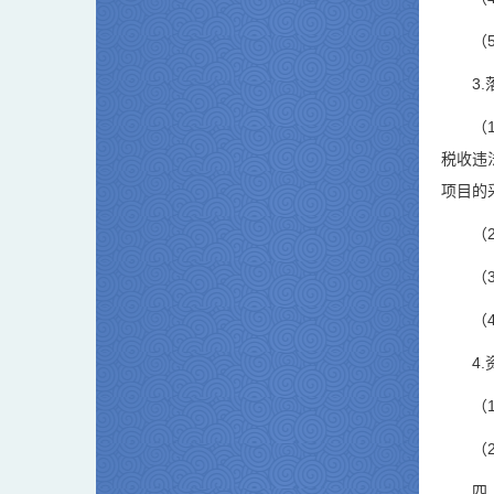
（
3
（
税收违
项目的
（
（
（
4
（
（
四