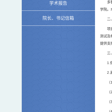
多
学术报告
学院。
院长、书记信箱
二
项
测试及
提供支
三
1
2
（
（
（
（