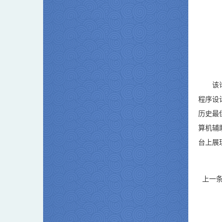
该
程序设
历史最
算机辅
台上展
上一