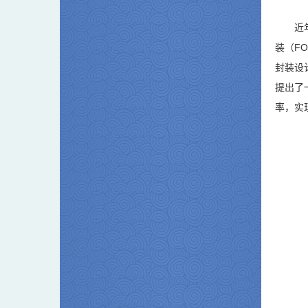
近
装（F
封装设
提出了
率，实