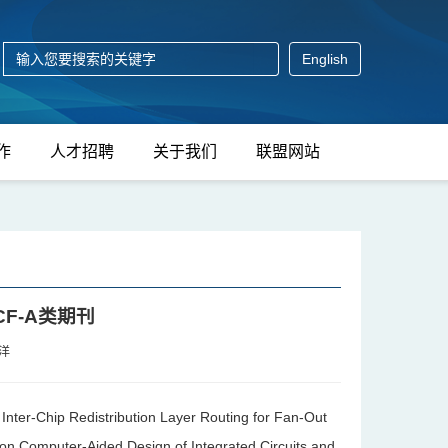
English
作
人才招聘
关于我们
联盟网站
F-A类期刊
浩洋
ip Redistribution Layer Routing for Fan-Out
uter-Aided Design of Integrated Circuits and