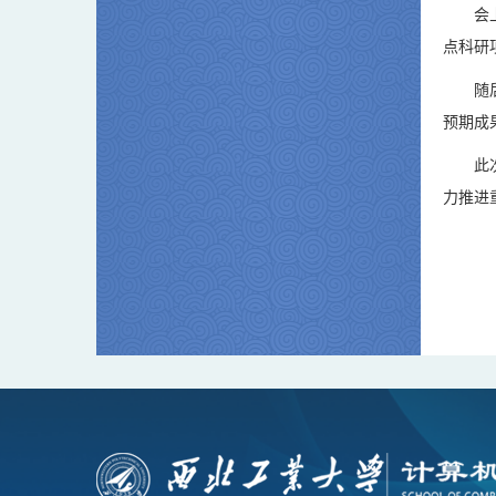
会
点科研
随
预期成
此
力推进