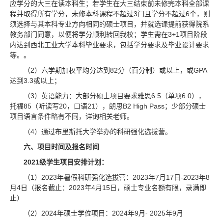
应学分的大三在读本科生；若学生在大三结束前未修完本科全部课
程并取得所有学分，未修本科课程不超过3门且学分不超过6个，则
须选择与其本科专业方向相同的硕士项目，并就选课提前获得院系
教务部门同意，以便将学分顺利转回我校；学生需在3+1项目阶段
内达到西北工业大学本科毕业要求，包括学分要求及毕业设计要求
等。。
（2）六学期加权平均分达到82分（百分制）或以上，或GPA
达到3.3或以上；
（3）英语能力：大部分硕士项目要求雅思6.5（单项6.0），
托福85（听读写20，口语21），朗思B2 High Pass；少部分硕士
项目语言条件略有不同，详询相关老师。
（4）通过布里斯托大学举办的科研强化选拔营。
六、项目时间及报名时间
2021级学生项目安排计划：
（1）2023年暑假科研强化选拔营：2023年7月17日-2023年8
月4日（报名截止：2023年4月15日，硕士专业名额有限，录满即
止）
（2）2024年硕士学位项目：2024年9月- 2025年9月