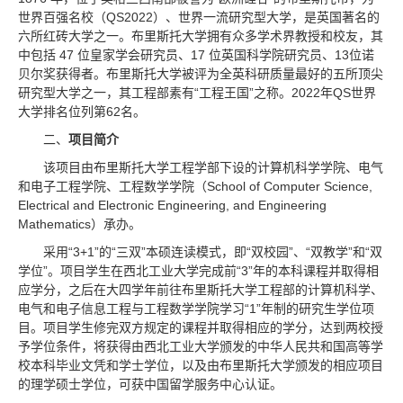
世界百强名校（QS2022）、世界一流研究型大学，是英国著名的
六所红砖大学之一。布里斯托大学拥有众多学术界教授和校友，其
中包括 47 位皇家学会研究员、17 位英国科学院研究员、13位诺
贝尔奖获得者。布里斯托大学被评为全英科研质量最好的五所顶尖
研究型大学之一，其工程部素有“工程王国”之称。2022年QS世界
大学排名位列第62名。
二、
项目简介
该项目由布里斯托大学工程学部下设的计算机科学学院、电气
和电子工程学院、工程数学学院（School of Computer Science,
Electrical and Electronic Engineering, and Engineering
Mathematics）承办。
采用“3+1”的“三双”本硕连读模式，即“双校园”、“双教学”和“双
学位”。项目学生在西北工业大学完成前“3”年的本科课程并取得相
应学分，之后在大四学年前往布里斯托大学工程部的计算机科学、
电气和电子信息工程与工程数学学院学习“1”年制的研究生学位项
目。项目学生修完双方规定的课程并取得相应的学分，达到两校授
予学位条件，将获得由西北工业大学颁发的中华人民共和国高等学
校本科毕业文凭和学士学位，以及由布里斯托大学颁发的相应项目
的理学硕士学位，可获中国留学服务中心认证。