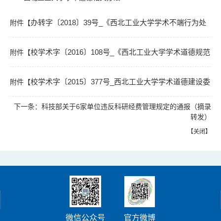
办转字〔2018〕39号_《西北工业大学学术不端行为处
附件【
分规定（试行）》.doc
校学术字〔2016〕108号_《西北工业大学学术道德规范
附件【
】已下载
次
1326
及管理办法》.doc
校学术字〔2015〕377号_西北工业大学学术道德建设委
附件【
】已下载
次
1294
下一条：
科技部关于6家单位违反科研经费管理规定的通报（摘录
员会章程.doc
】已下载
次
1259
转发）
【
关闭
】
微信公众号
官方微博