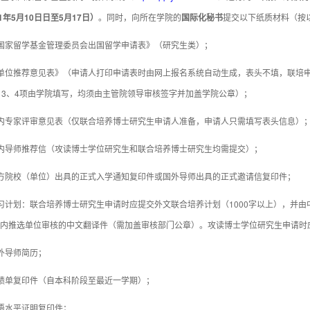
1年5月10日日至5月17日
）
。同时，向所在学院的
国际化秘书
提交以下纸质材料（按
国家留学基金管理委员会出国留学申请表》（研究生类）；
单位推荐意见表》（申请人打印申请表时由网上报名系统自动生成，表头不填，联培申
、3、4项由学院填写，均须由主管院领导审核签字并加盖学院公章）；
内专家评审意见表（仅联合培养博士研究生申请人准备，申请人只需填写表头信息）
内导师推荐信（攻读博士学位研究生和联合培养博士研究生均需提交）；
方院校（单位）出具的正式入学通知复印件或国外导师出具的正式邀请信复印件；
习计划：联合培养博士研究生申请时应提交外文联合培养计划（1000字以上），并
内推选单位审核的中文翻译件（需加盖审核部门公章）。攻读博士学位研究生申请时应
外导师简历；
绩单复印件（自本科阶段至最近一学期）；
语水平证明复印件；