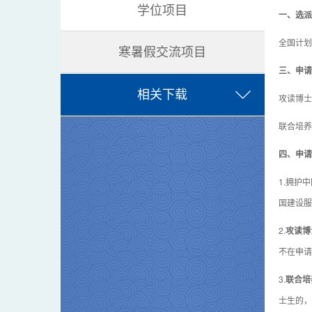
学位项目
一
、选派
全国计划
寒暑假交流项目
三、申请
相关下载
攻读博士
联合培养
四、申请
1.拥护
国建设服
2.
攻读博
不在申请
3.
联合培
士生的，