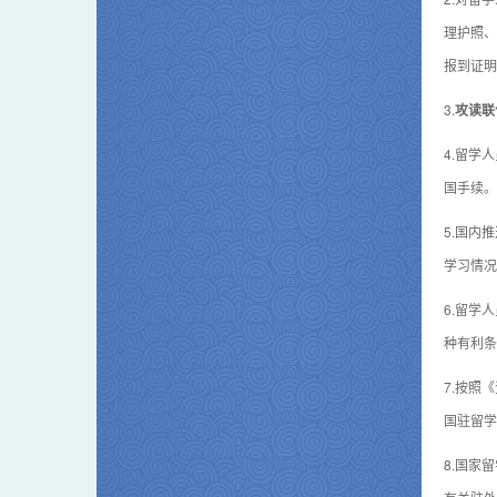
理护照、
报到证明
3.
攻读
联
4.留学
国手续。
5.国内
学习情况
6.留学
种有利条
7.按照
国驻留学
8.国家