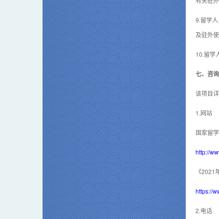
有关驻外
9.留学
及驻外使
10.留
七、咨询
该项目详
1.网站
国家留学
http://w
《202
https://
2.电话