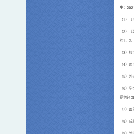
生：202
（1）《
（2）《
的1、2
（3）校
（4）国
（5）外
（6）学
提供经国
（7）国
（8）成
（9）外