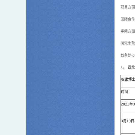
项目方面
国际合作处-
学籍方面
研究生院-0
教务处-02
八、
西北
攻读博
时间
2021年
3月10日