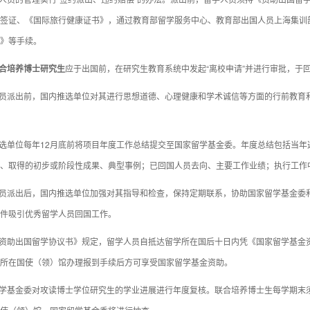
签证、《国际旅行健康证书》，通过教育部留学服务中心、教育部出国人员上海集训
》等手续。
合培养
博士
研究生
应于出国前，在研究生教育系统中发起“离校申请”并进行审批，于回
人员派出前，国内推选单位对其进行思想道德、心理健康和学术诚信等方面的行前教育
推选单位每年12月底前将项目年度工作总结提交至国家留学基金委。年度总结包括当
、取得的初步或阶段性成果、典型事例；已回国人员去向、主要工作业绩；执行工作
人员派出后，国内推选单位加强对其指导和检查，保持定期联系，协助国家留学基金委
件吸引优秀留学人员回国工作。
《资助出国留学协议书》规定，留学人员自抵达留学所在国后十日内凭《国家留学基金
所在国使（领）馆办理报到手续后方可享受国家留学基金资助。
留学基金委对攻读博士学位研究生的学业进展进行年度复核。联合培养博士生每学期末