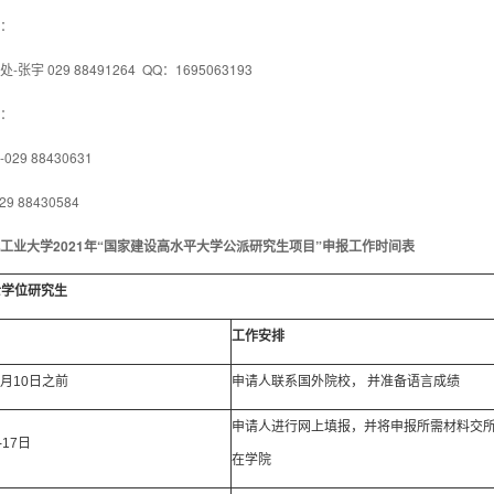
：
张宇 029 88491264 QQ：1695063193
：
29 88430631
9 88430584
工业大学202
1
年“国家建设高水平大学公派研究生项目”申报工作时间表
士学位研究生
工作安排
3月10日之前
申请人联系国外院校， 并准备语言成绩
申请人进行网上填报，并将申报所需材料交
-17日
在学院