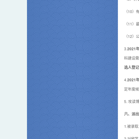
（10）
（11）
（12）
3.
202
1
年
科建设需
选人登记
4.
202
1
年
定年度候
5. 攻
六、派出
1.被录
2.对留