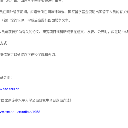
使（领）馆。国家留学基金委将进行抽查。
人员在国外留学期间，应遵守所在国法律法规、国家留学基金资助出国留学人员的有关
（领）馆的管理，学成后应履行回国服务义务。
学人员与获得资助有关的论文、研究项目或科研成果在成文、发表、公开时，应注明 “本研
方式
细情况可以通过以下途径了解和咨询：
基金委：
ww.csc.edu.cn
1年国家建设高水平大学公派研究生项目选派办法》：
www.csc.edu.cn/article/1953