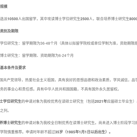
规模
选派
10500
人出国留学，其中攻读博士学位研究生
2500
人，联合培养博士研究生
8
0
0
类别及期限
学位研究生：留学期限为36-48个月（具体以拟留学院校或单位学制为准，资助期限
博士研究生：留学期限、资助期限为6-24个月
基本条件及要求
中国共产党领导，热爱社会主义祖国，具有良好的思想品德和政治素质，学风诚信，品
务的事业心和责任感。具有中华人民共和国国籍，不具有国外永久居留权。
士学位研究生
的申请对象为我校优秀在读硕士研究生（包括
202
1
年
应届硕士毕业生）
之列。
养博士研究生
的申请对象为我校全日制优秀在读博士研究生。尚未进入博士阶段学习
学院慎重推荐。申请时年龄不超过
35岁（198
5
年1月1日以后出生）。