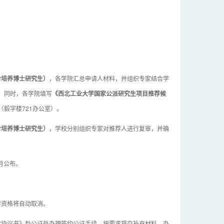
合培养博士研究生）
，各学院汇总申请人材料，并组织专家结合学
。同时，各学院填写
《西北工业大学国家公派研究生项目推荐候
毅字楼721办公室）。
合培养博士研究生）
，学校分别组织专家对推荐人进行复审，并确
7月公布。
学资格将自动取消。
留学协议书》赴公证处办理签约公证手续，按要求提交补充材料，办