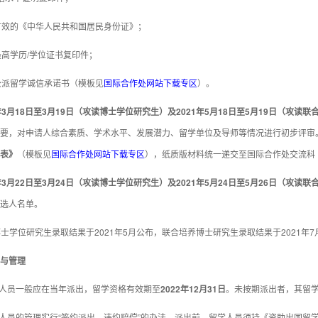
有效的《中华人民共和国居民身份证》；
最高学历/学位证书复印件；
公派留学诚信承诺书（模板见
国际合作处网站下载专区
）。
3月1
8
日至3月
19
日
（攻读博士学位研究生）
及
202
1
年
5
月1
8
日至
5
月
19
日
（攻读联
要，对申请人综合素质、学术水平、发展潜力、留学单位及导师等情况进行初步评审
表》
（模板见
国际合作处网站下载专区
），纸质版材料统一递交至国际合作处交流科（
3月
22
日至3月2
4
日
（攻读博士学位研究生）
及
202
1
年
5
月
24
日至
5
月2
6
日
（攻读联
选人名单。
读博士学位研究生录取结果于2021年5月公布，联合培养博士研究生录取结果于2021年
与管理
取人员一般应在当年派出，留学资格有效期至
202
2
年12月31日
。未按期派出者，其留
学人员的管理实行“签约派出、违约赔偿”的办法。派出前，留学人员须持《资助出国