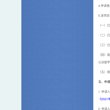
4.申请
5.该项
（一）已
（二）已
（三）已
（四）曾
公派留学
（五）曾
五、申请
1. 申
《202
2. 申