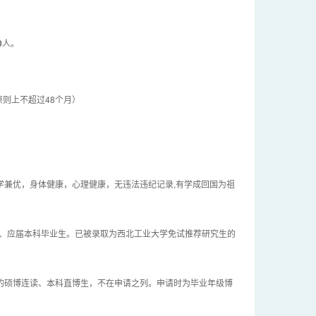
0
人。
原则上不超过48个月）
学兼优，身体健康，心理健康，无违法违纪记录,有学成回国为祖
、应届本科毕业生。已被录取为西北工业大学免试推荐研究生的
的硕博连读、本科直博生，不在申请之列。申请时为毕业年级博