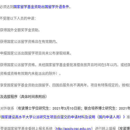
者必须达到
国家留学基金资助出国留学外语条件
。
目不受理以下人员的申请：
获得国外全额奖学金资助。
获得国家公派留学资格且在有效期内。
申报国家公派出国留学项目尚未公布录取结果。
获得国家公派留学资格，未经国家留学基金委批准擅自放弃且时间在5年以内，或经
资格或资格有效期内未能派出的除外）。
享受国家留学基金资助出国留学、回国后服务尚不满两年。项目有特殊规定的，按相
及选拔程序（具体时间表附后）
请人对外联系（
攻读博士学位研究生：2021年3月10日前；联合培养博士研究生：2021年
1年国家建设高水平大学公派研究生项目应提交的申请材料及说明（国内申请人用）》
准
请人登录国家留学基金委网上报名系统（
http://apply.csc.edu.cn/
）进行网上填报
（
攻读博